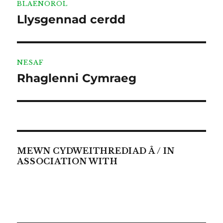
BLAENOROL
cofnod
Llysgennad cerdd
Cofnod
blaenorol:
NESAF
Rhaglenni Cymraeg
Cofnod
nesaf:
MEWN CYDWEITHREDIAD Â / IN
ASSOCIATION WITH