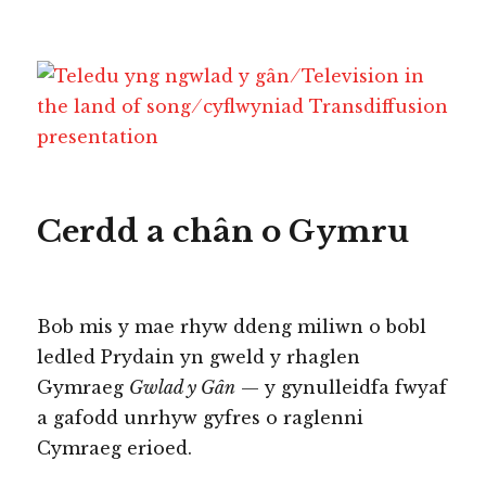
Teledu yng ngwlad y gân ⁄
Television in the land of song ⁄
cyflwyniad Transdiffusion
presentation
Cerdd a chân o Gymru
Bob mis y mae rhyw ddeng miliwn o bobl
ledled Prydain yn gweld y rhaglen
Gymraeg
Gwlad y Gân
— y gynulleidfa fwyaf
a gafodd unrhyw gyfres o raglenni
Cymraeg erioed.