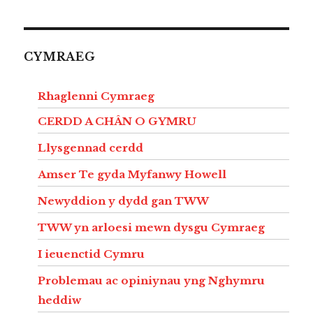
CYMRAEG
Rhaglenni Cymraeg
CERDD A CHÂN O GYMRU
Llysgennad cerdd
Amser Te gyda Myfanwy Howell
Newyddion y dydd gan TWW
TWW yn arloesi mewn dysgu Cymraeg
I ieuenctid Cymru
Problemau ac opiniynau yng Nghymru
heddiw