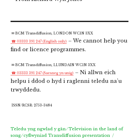
✉ BCM Transdiffusion, LONDON WC1N 3XX
– We cannot help you
☎ 03333 391 247 (English only)
find or licence programmes.
✉ BCM Transdiffusion, LLUNDAIN WC1N 3XX
– Ni allwn eich
☎ 03333 391 247 (Saesneg yn unig)
helpu i ddod o hyd i raglenni teledu na’u
trwyddedu.
ISSN/RCSR: 2753-3484
Teledu yng ngwlad y gân ⁄ Television in the land of
song ⁄ cyflwyniad Transdiffusion presentation