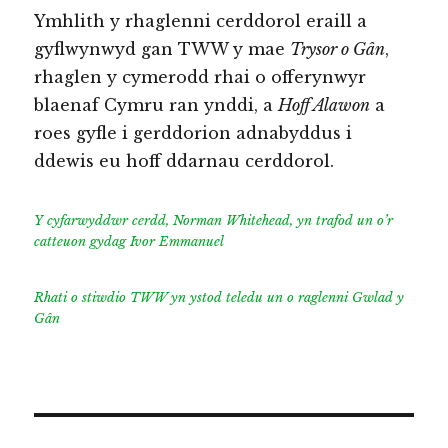
Ymhlith y rhaglenni cerddorol eraill a
gyflwynwyd gan TWW y mae
Trysor o Gân
,
rhaglen y cymerodd rhai o offerynwyr
blaenaf Cymru ran ynddi, a
Hoff Alawon
a
roes gyfle i gerddorion adnabyddus i
ddewis eu hoff ddarnau cerddorol.
Y cyfarwyddwr cerdd, Norman Whitehead, yn trafod un o’r
catteuon gydag Ivor Emmanuel
Rhati o stiwdio TWW yn ystod teledu un o raglenni Gwlad y
Gân
Llywio