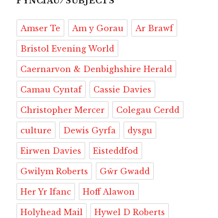
o
y
d
o
a
a
i
ri
e
PYNCIAU ⁄ SUBJECTS
o
s
n
r
p
n
e
Amser Te
Am y Gorau
Ar Brawf
k
d
e
k
n
r
d
Bristol Evening World
l
Caernarvon & Denbighshire Herald
y
Camau Cyntaf
Cassie Davies
Christopher Mercer
Colegau Cerdd
culture
Dewis Gyrfa
dysgu
Eirwen Davies
Eisteddfod
Gwilym Roberts
Gŵr Gwadd
Her Yr Ifanc
Hoff Alawon
Holyhead Mail
Hywel D Roberts