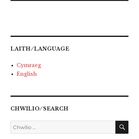
LAITH ⁄ LANGUAGE
Cymraeg
English
CHWILIO ⁄ SEARCH
CHW
Chwilio
am: