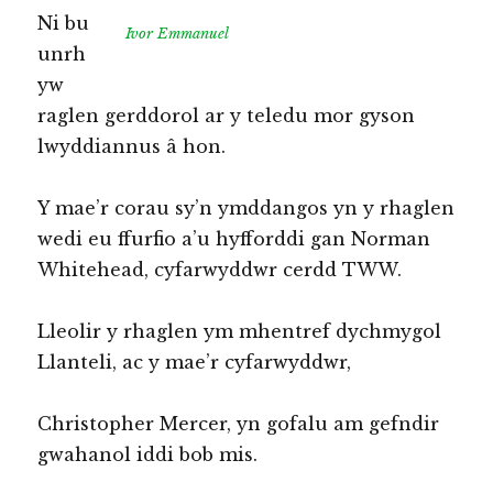
Ni bu
Ivor Emmanuel
unrh
yw
raglen gerddorol ar y teledu mor gyson
lwyddiannus â hon.
Y mae’r corau sy’n ymddangos yn y rhaglen
wedi eu ffurfio a’u hyfforddi gan Norman
Whitehead, cyfarwyddwr cerdd TWW.
Lleolir y rhaglen ym mhentref dychmygol
Llanteli, ac y mae’r cyfarwyddwr,
Christopher Mercer, yn gofalu am gefndir
gwahanol iddi bob mis.