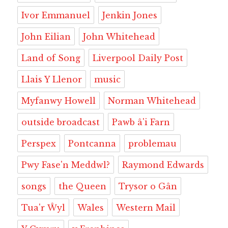
Ivor Emmanuel
Jenkin Jones
John Eilian
John Whitehead
Land of Song
Liverpool Daily Post
Llais Y Llenor
music
Myfanwy Howell
Norman Whitehead
outside broadcast
Pawb â'i Farn
Perspex
Pontcanna
problemau
Pwy Fase'n Meddwl?
Raymond Edwards
songs
the Queen
Trysor o Gân
Tua'r Ŵyl
Wales
Western Mail