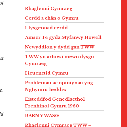
st
Rhaglenni Cymraeg
Cerdd a chân o Gymru
Llysgennad cerdd
Amser Te gyda Myfanwy Howell
Newyddion y dydd gan TWW
TWW yn arloesi mewn dysgu
st
Cymraeg
I ieuenctid Cymru
Problemau ac opiniynau yng
Nghymru heddiw
m
Eisteddfod Genedlaethol
Frenhinol Cymru 1960
ld
BARN Y WASG
Rhaglenni Cymraeg TWW –