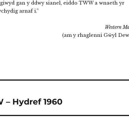
igiwyd gan y ddwy sianel, eiddo TWW a wnaeth yr
ychydig arnaf i.”
Western Ma
(am y rhaglenni Gŵyl Dew
– Hydref 1960