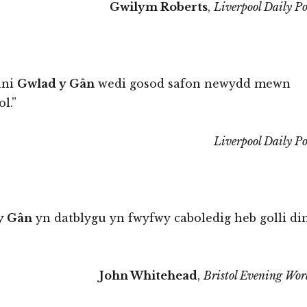
Gwilym Roberts
,
Liverpool Daily Po
nni
Gwlad y Gân
wedi gosod safon newydd mewn
l.”
Liverpool Daily Po
y Gân
yn datblygu yn fwyfwy caboledig heb golli di
John Whitehead
,
Bristol Evening Wor