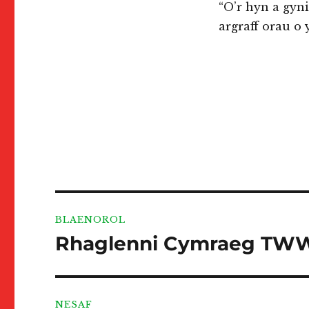
“O’r hyn a gyn
argraff orau o 
Llywio
BLAENOROL
cofnod
Rhaglenni Cymraeg TWW 
Cofnod
blaenorol:
NESAF