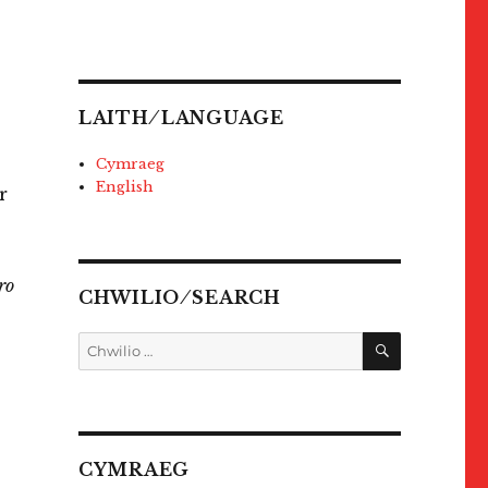
LAITH ⁄ LANGUAGE
Cymraeg
English
r
ro
CHWILIO ⁄ SEARCH
CHWILIO
Chwilio
am:
CYMRAEG