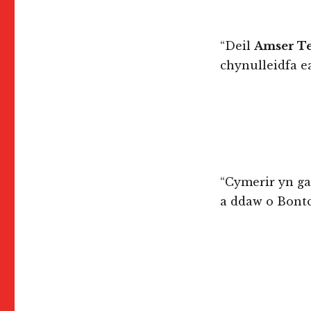
“Deil
Amser T
chynulleidfa e
“Cymerir yn gan
a ddaw o Bontc