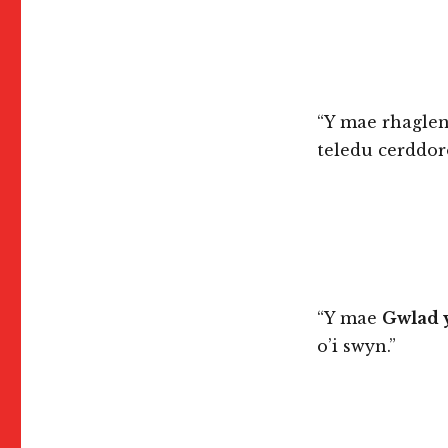
“Y mae rhagle
teledu cerddoro
“Y mae
Gwlad 
o’i swyn.”