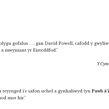
lygu gofalus . . . gan David Powell, cafodd y gwyliw
n a mwyniant yr Eisteddfod.”
Y Cym
u teyrnged i’r safon uchel a gynhaliwyd (yn
Pawb â’i
nod mor hir.”