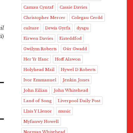
l
Camau Cyntaf
Cassie Davies
y
Christopher Mercer
Colegau Cerdd
il
culture
Dewis Gyrfa
dysgu
i)
Eirwen Davies
Eisteddfod
Gwilym Roberts
Gŵr Gwadd
Her Yr Ifanc
Hoff Alawon
Holyhead Mail
Hywel D Roberts
Ivor Emmanuel
Jenkin Jones
John Eilian
John Whitehead
Land of Song
Liverpool Daily Post
Llais Y Llenor
music
Myfanwy Howell
Norman Whitehead