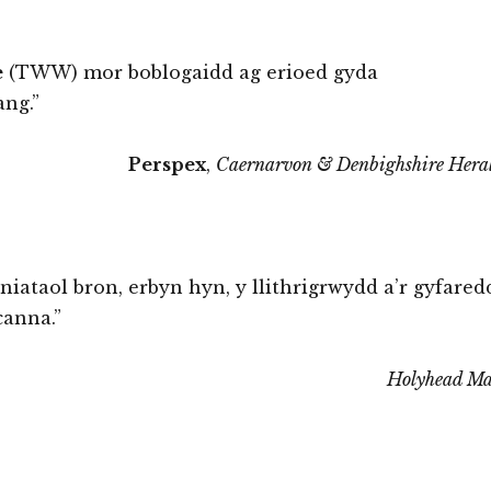
e
(TWW) mor boblogaidd ag erioed gyda
ang.”
Perspex
,
Caernarvon & Denbighshire Hera
iataol bron, erbyn hyn, y llithrigrwydd a’r gyfared
anna.”
Holyhead Ma