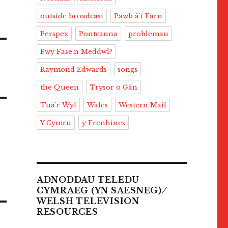
outside broadcast
Pawb â'i Farn
Perspex
Pontcanna
problemau
Pwy Fase'n Meddwl?
Raymond Edwards
songs
the Queen
Trysor o Gân
Tua'r Ŵyl
Wales
Western Mail
Y Cymru
y Frenhines
ADNODDAU TELEDU
CYMRAEG (YN SAESNEG) ⁄
WELSH TELEVISION
RESOURCES