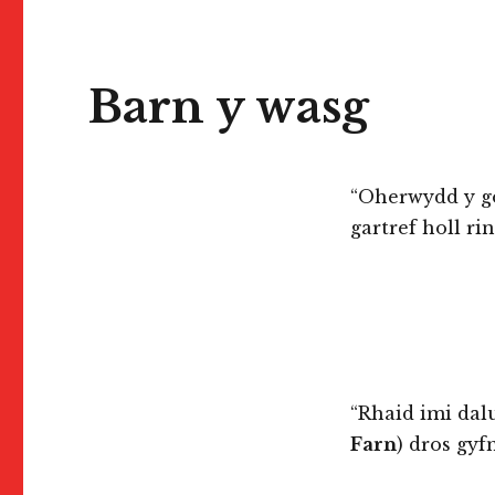
Barn y wasg
“Oherwydd y go
gartref holl ri
“Rhaid imi dal
Farn
) dros gyf