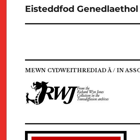
Eisteddfod Genedlaethol
Cofnod
nesaf:
MEWN CYDWEITHREDIAD Â / IN ASS