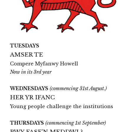
TUESDAYS
AMSER TE
Compere Myfanwy Howell
Now in its 3rd year
WEDNESDAYS
(commencing 31st August.)
HER YR IFANC
Young people challenge the institutions
THURSDAYS
(commencing 1st September)
PWY FASE’N MEDDWL?