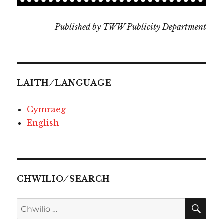
Published by TWW Publicity Department
LAITH ⁄ LANGUAGE
Cymraeg
English
CHWILIO ⁄ SEARCH
CHW
Chwilio
am: