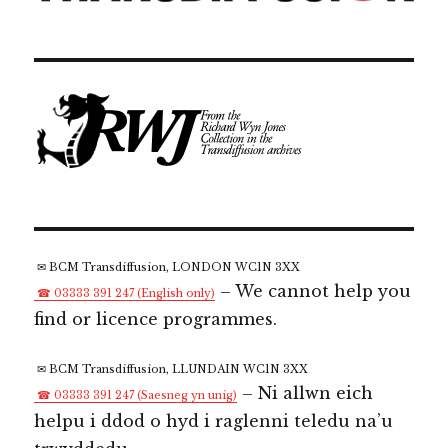
✉ BCM Transdiffusion, LONDON WC1N 3XX
– We cannot help you
☎ 03333 391 247 (English only)
find or licence programmes.
✉ BCM Transdiffusion, LLUNDAIN WC1N 3XX
– Ni allwn eich
☎ 03333 391 247 (Saesneg yn unig)
helpu i ddod o hyd i raglenni teledu na’u