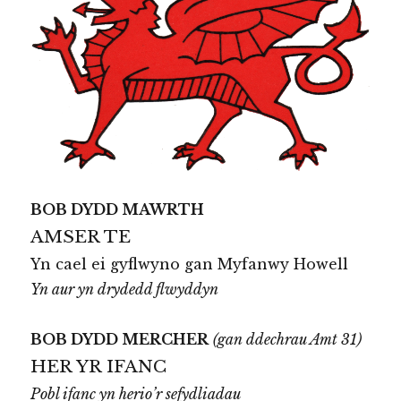
BOB DYDD MAWRTH
AMSER TE
Yn cael ei gyflwyno gan Myfanwy Howell
Yn aur yn drydedd flwyddyn
BOB DYDD MERCHER
(gan ddechrau Amt 31)
HER YR IFANC
Pobl ifanc yn herio’r sefydliadau