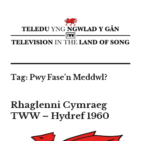
Teledu yng ngwlad y gân ⁄
Television in the land of song ⁄
cyflwyniad Transdiffusion
presentation
Tag:
Pwy Fase’n Meddwl?
Rhaglenni Cymraeg
TWW – Hydref 1960