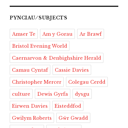
e
s
e
o
d
b
a
k
y
ai
n
a
b
k
a
d
it
o
p
et
L
l
tF
r
o
y
d
o
a
a
i
ri
e
PYNCIAU ⁄ SUBJECTS
o
s
n
r
p
n
e
Amser Te
Am y Gorau
Ar Brawf
k
d
e
k
n
r
d
Bristol Evening World
l
Caernarvon & Denbighshire Herald
y
Camau Cyntaf
Cassie Davies
Christopher Mercer
Colegau Cerdd
culture
Dewis Gyrfa
dysgu
Eirwen Davies
Eisteddfod
Gwilym Roberts
Gŵr Gwadd