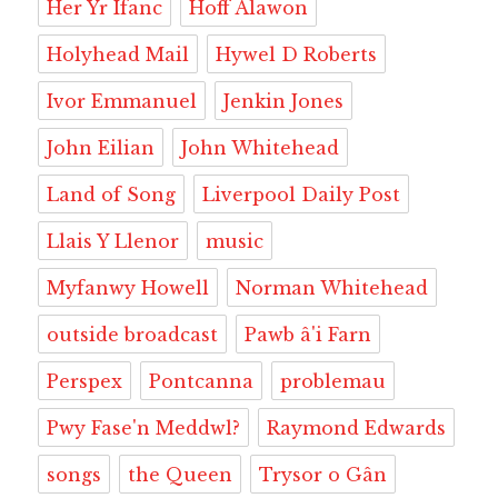
Her Yr Ifanc
Hoff Alawon
Holyhead Mail
Hywel D Roberts
Ivor Emmanuel
Jenkin Jones
John Eilian
John Whitehead
Land of Song
Liverpool Daily Post
Llais Y Llenor
music
Myfanwy Howell
Norman Whitehead
outside broadcast
Pawb â'i Farn
Perspex
Pontcanna
problemau
Pwy Fase'n Meddwl?
Raymond Edwards
songs
the Queen
Trysor o Gân