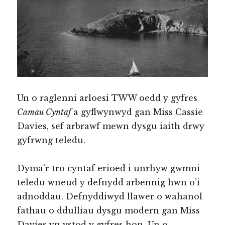
Un o raglenni arloesi TWW oedd y gyfres
Camau Cyntaf
a gyflwynwyd gan Miss Cassie
Davies, sef arbrawf mewn dysgu iaith drwy
gyfrwng teledu.
Dyma’r tro cyntaf erioed i unrhyw gwmni
teledu wneud y defnydd arbennig hwn o’i
adnoddau. Defnyddiwyd llawer o wahanol
fathau o ddulliau dysgu modern gan Miss
Davies yn ystod y gyfres hon. Un o