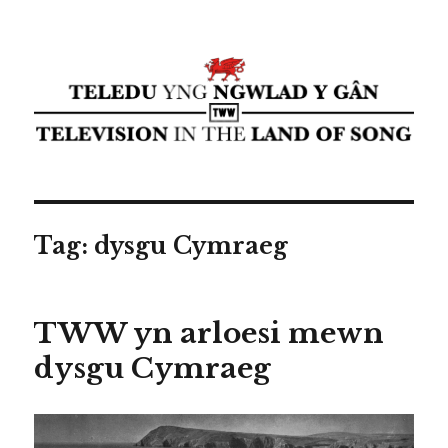
Teledu yng ngwlad y gân ⁄
Television in the land of song ⁄
cyflwyniad Transdiffusion
presentation
Tag:
dysgu Cymraeg
TWW yn arloesi mewn
dysgu Cymraeg