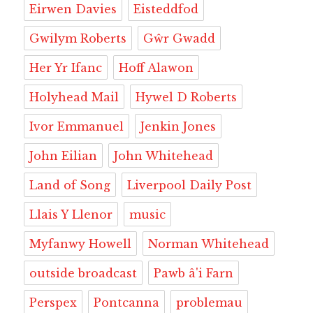
Eirwen Davies
Eisteddfod
Gwilym Roberts
Gŵr Gwadd
Her Yr Ifanc
Hoff Alawon
Holyhead Mail
Hywel D Roberts
Ivor Emmanuel
Jenkin Jones
John Eilian
John Whitehead
Land of Song
Liverpool Daily Post
Llais Y Llenor
music
Myfanwy Howell
Norman Whitehead
outside broadcast
Pawb â'i Farn
Perspex
Pontcanna
problemau