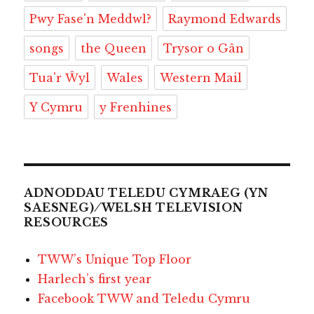
Pwy Fase'n Meddwl?
Raymond Edwards
songs
the Queen
Trysor o Gân
Tua'r Ŵyl
Wales
Western Mail
Y Cymru
y Frenhines
ADNODDAU TELEDU CYMRAEG (YN
SAESNEG) ⁄ WELSH TELEVISION
RESOURCES
TWW’s Unique Top Floor
Harlech’s first year
Facebook TWW and Teledu Cymru