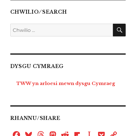
CHWILIO ⁄ SEARCH
CHW
Chwilio
am:
DYSGU CYMRAEG
TWW yn arloesi mewn dysgu Cymraeg
RHANNU/SHARE
F
B
T
M
R
Fl
I
P
C