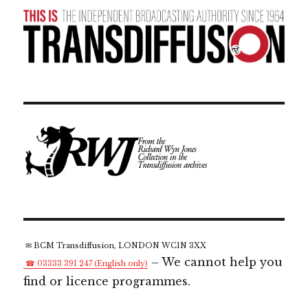
✉ BCM Transdiffusion, LONDON WC1N 3XX
– We cannot help you
☎ 03333 391 247 (English only)
find or licence programmes.