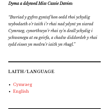
Dyma a ddywed Miss Cassie Davies:
“Bwriad y gyfres gyntaf hon oedd rhoi ychydig
wybodaeth o’r taith i’r rhai nad ydynt yn siarad
Cymraeg, cynorthwyo’r rhai sy’n deall ychydig i
ychwanegu at eu geirfa, a chadw diddordeb y rhai
sydd eisoes yn medru’r iaith yn rhugl.”
LAITH ⁄ LANGUAGE
Cymraeg
English